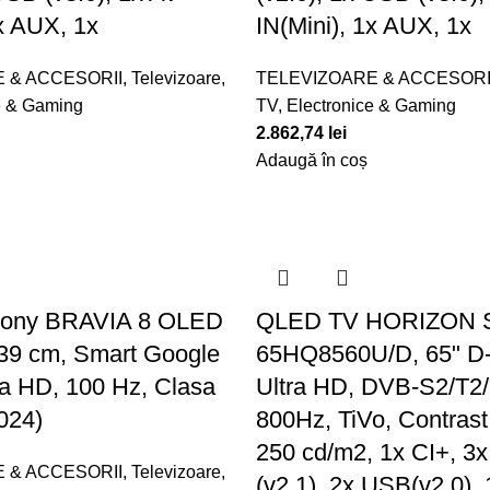
1x AUX, 1x
IN(Mini), 1x AUX, 1x
 & ACCESORII
,
Televizoare
,
TELEVIZOARE & ACCESORI
e & Gaming
TV, Electronice & Gaming
2.862,74
lei
Adaugă în coș
 Sony BRAVIA 8 OLED
QLED TV HORIZON
39 cm, Smart Google
65HQ8560U/D, 65" D
ra HD, 100 Hz, Clasa
Ultra HD, DVB-S2/T2
024)
800Hz, TiVo, Contrast
250 cd/m2, 1x CI+, 3
 & ACCESORII
,
Televizoare
,
(v2.1), 2x USB(v2.0), 