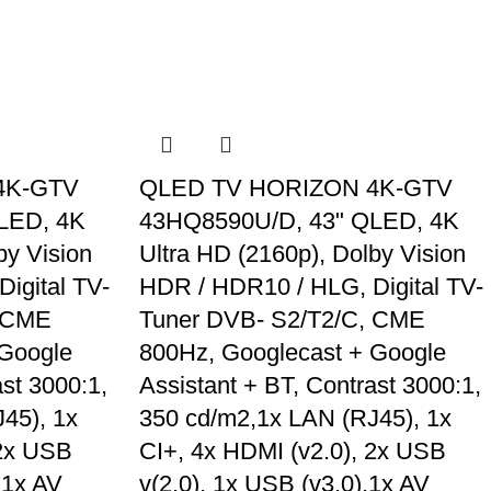
oferta
4K-GTV
QLED TV HORIZON 4K-GTV
LED, 4K
43HQ8590U/D, 43" QLED, 4K
by Vision
Ultra HD (2160p), Dolby Vision
igital TV-
HDR / HDR10 / HLG, Digital TV-
, CME
Tuner DVB- S2/T2/C, CME
 Google
800Hz, Googlecast + Google
ast 3000:1,
Assistant + BT, Contrast 3000:1,
45), 1x
350 cd/m2,1x LAN (RJ45), 1x
 2x USB
CI+, 4x HDMI (v2.0), 2x USB
 1x AV
v(2.0), 1x USB (v3.0),1x AV