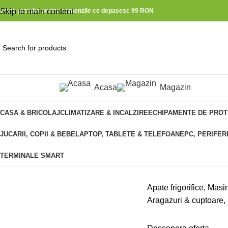
ivrare gratuita pentru comenzile ce depasesc 99 RON
Skip to main content
Acasa
Magazin
ategorii produse
Descopera
ELEC
CASA & BRICOLAJ
CLIMATIZARE & INCALZIRE
ECHIPAMENTE DE PROT
JUCARII, COPII & BEBE
LAPTOP, TABLETE & TELEFOANE
PC, PERIFER
CASN
TERMINALE SMART
Apate frigorifice, Masin
Aragazuri & cuptoare, 