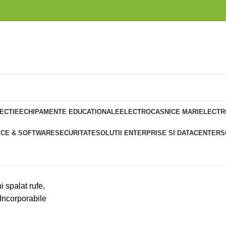
TRO
ECTIE
ECHIPAMENTE EDUCATIONALE
ELECTROCASNICE MARI
ELECTR
ICE & SOFTWARE
SECURITATE
SOLUTII ENTERPRISE SI DATACENTER
S
ICE MARI
i spalat rufe,
Incorporabile