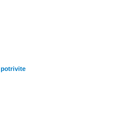
potrivite
rii telefoane
oane
mobile si tablete
i: Folii tempered
i adaptori, Handsfree-