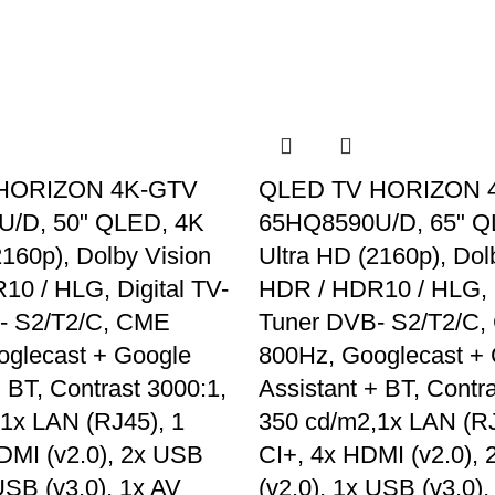
Descopera 
HORIZON 4K-GTV
QLED TV HORIZON 
/D, 50" QLED, 4K
65HQ8590U/D, 65" Q
2160p), Dolby Vision
Ultra HD (2160p), Dol
0 / HLG, Digital TV-
HDR / HDR10 / HLG, D
- S2/T2/C, CME
Tuner DVB- S2/T2/C
oglecast + Google
800Hz, Googlecast +
+ BT, Contrast 3000:1,
Assistant + BT, Contr
1x LAN (RJ45), 1
350 cd/m2,1x LAN (RJ
DMI (v2.0), 2x USB
CI+, 4x HDMI (v2.0),
USB (v3.0), 1x AV
(v2.0), 1x USB (v3.0),