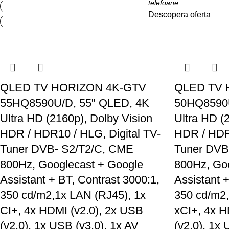
telefoane
.
Descopera oferta
QLED TV HORIZON 4K-GTV
QLED TV 
55HQ8590U/D, 55" QLED, 4K
50HQ8590U
Ultra HD (2160p), Dolby Vision
Ultra HD (
HDR / HDR10 / HLG, Digital TV-
HDR / HDR1
Tuner DVB- S2/T2/C, CME
Tuner DVB
800Hz, Googlecast + Google
800Hz, Go
Assistant + BT, Contrast 3000:1,
Assistant 
350 cd/m2,1x LAN (RJ45), 1x
350 cd/m2,
CI+, 4x HDMI (v2.0), 2x USB
xCI+, 4x H
(v2.0), 1x USB (v3.0), 1x AV
(v2.0), 1x 