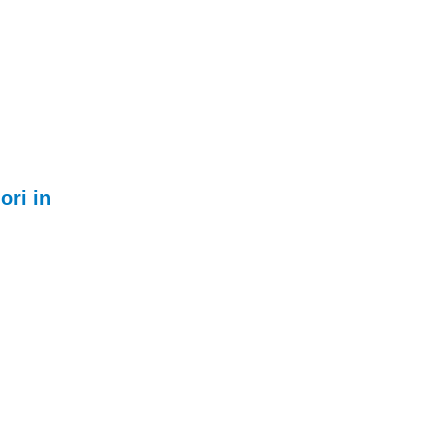
dori in
p & PC
 renumiti producatori
eturi.