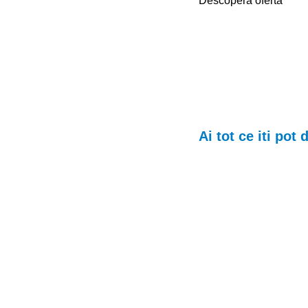
Descopera oferta
Ai tot ce iti pot 
Lapto
Laptopuri
de la cei mai
si la cele mai optime pr
Descopera oferta