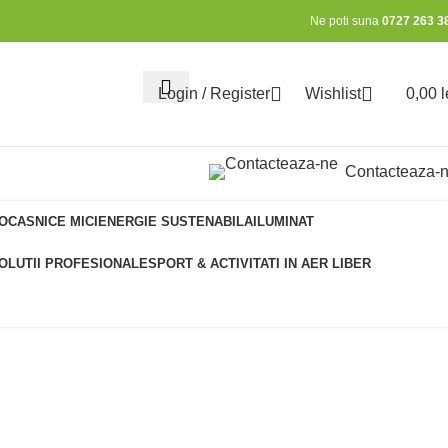
Ne poti suna
0727 263 3
Login / Register
Wishlist
0,00
l
0
Contacteaza-
OCASNICE MICI
ENERGIE SUSTENABILA
ILUMINAT
OLUTII PROFESIONALE
SPORT & ACTIVITATI IN AER LIBER