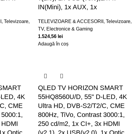
IN(Mini), 1x AUX, 1x
I
,
Televizoare
,
TELEVIZOARE & ACCESORII
,
Televizoare
,
TV, Electronice & Gaming
1.524,56
lei
Adaugă în coș
 SMART
QLED TV HORIZON SMART
-LED, 4K
55HQ8560U/D, 55" D-LED, 4K
/C, CME
Ultra HD, DVB-S2/T2/C, CME
 5000:1,
800Hz, TiVo, Contrast 3000:1,
x HDMI
250 cd/m2, 1x CI+, 3x HDMI
1x Optic,
(v2.1), 2x USB(v2.0), 1x Optic,