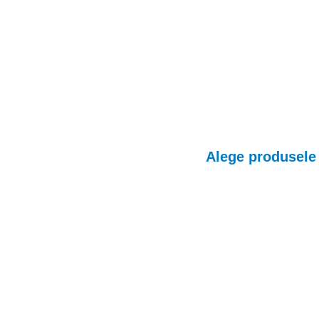
Alege produsele 
Acceso
Accesorii
pentru
telef
la cele mai bune pretur
glass, Huse, Cabluri s
uri si casti Bluetooth!