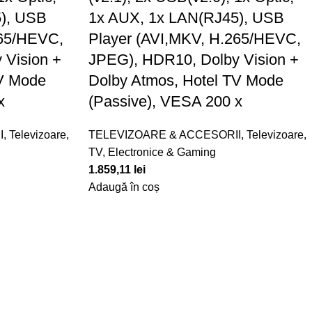
), USB
1x AUX, 1x LAN(RJ45), USB
265/HEVC,
Player (AVI,MKV, H.265/HEVC,
 Vision +
JPEG), HDR10, Dolby Vision +
TV Mode
Dolby Atmos, Hotel TV Mode
x
(Passive), VESA 200 x
I
,
Televizoare
,
TELEVIZOARE & ACCESORII
,
Televizoare
,
TV, Electronice & Gaming
1.859,11
lei
Adaugă în coș