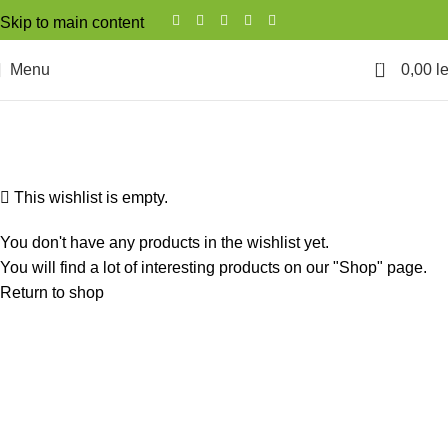
Skip to main content
0
Menu
0,00
le
Wishlist
Home
Wishlist
This wishlist is empty.
You don't have any products in the wishlist yet.
You will find a lot of interesting products on our "Shop" page.
Return to shop