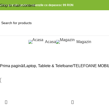
ivrare gratuita pentru comenzile ce depasesc 99 RON
Skip to main content
Acasa
Magazin
ategorii produse
Incarcatoare telefoane
Prima pagină
Laptop, Tablete & Telefoane
TELEFOANE MOBIL