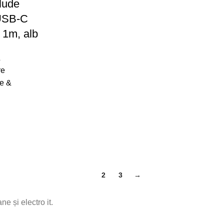
lude
 USB-C
 1m, alb
&
re
te &
1
2
3
→
e și electro it.