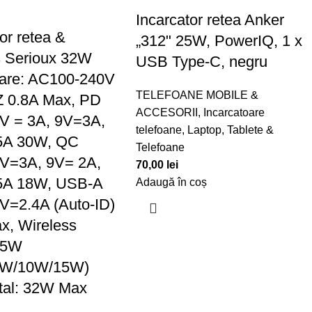
Incarcator retea Anker
or retea &
„312" 25W, PowerIQ, 1 x
s Serioux 32W
USB Type-C, negru
rare: AC100-240V
TELEFOANE MOBILE &
Z 0.8A Max, PD
ACCESORII
,
Incarcatoare
 5V = 3A, 9V=3A,
telefoane
,
Laptop, Tablete &
5A 30W, QC
Telefoane
 5V=3A, 9V= 2A,
70,00
lei
5A 18W, USB-A
Adaugă în coș
 5V=2.4A (Auto-ID)
, Wireless
 15W
5W/10W/15W)
tal: 32W Max