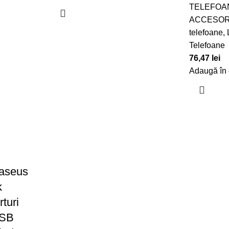
TELEFOA
ACCESOR
telefoane
,
Telefoane
76,47
lei
Adaugă în
Baseus
k
turi
USB