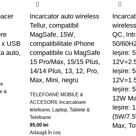
pacer
Incarcator auto wireless
Incarcat
Tellur, compatibil
wireles
ere
MagSafe, 15W,
QC, Int
1 x USB
compatibilitate iPhone
50/60H
ta auto,
compatibile cu MagSafe
Ieșire:
15 Pro/Max, 15/15 Plus,
12V=2.
14/14 Plus, 13, 12, Pro,
Ieșire:
&
Max, Mini, negru
12V=1.
re
Ieșire:
te &
TELEFOANE MOBILE &
12W Max
ACCESORII
,
Incarcatoare
Ieșire:
telefoane
,
Laptop, Tablete &
(5W/7.
Telefoane
Max, To
85,00
lei
Adaugă în coș