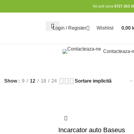
Ne poti suna
0727 263 3
Login / Register
Wishlist
0,00
l
0
items
Contacteaza-
Show
9
12
18
24
Incarcator auto Baseus