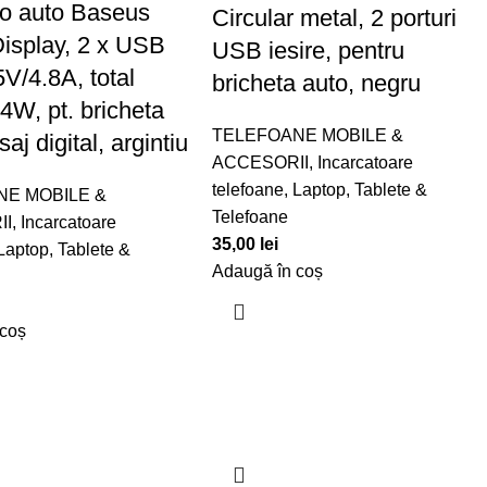
to auto Baseus
Circular metal, 2 porturi
Display, 2 x USB
USB iesire, pentru
V/4.8A, total
bricheta auto, negru
4W, pt. bricheta
TELEFOANE MOBILE &
saj digital, argintiu
ACCESORII
,
Incarcatoare
telefoane
,
Laptop, Tablete &
NE MOBILE &
Telefoane
II
,
Incarcatoare
35,00
lei
Laptop, Tablete &
Adaugă în coș
 coș