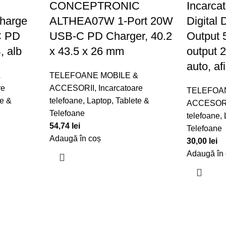
CONCEPTRONIC
Incarca
harge
ALTHEA07W 1-Port 20W
Digital 
C PD
USB-C PD Charger, 40.2
Output 5
 alb
x 43.5 x 26 mm
output 2
auto, afi
&
TELEFOANE MOBILE &
re
ACCESORII
,
Incarcatoare
TELEFOA
te &
telefoane
,
Laptop, Tablete &
ACCESOR
Telefoane
telefoane
,
54,74
lei
Telefoane
Adaugă în coș
30,00
lei
Adaugă în