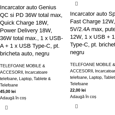
Incarcator auto Genius
Incarcator auto S
QC si PD 36W total max,
Fast Charge 12W,
Quick Charge 18W,
5V/2.4A max, put
Power Delivery 18W,
12W, 1 x USB + 
36W total max., 1 x USB-
Type-C, pt. briche
A + 1 x USB Type-C, pt.
negru
bricheta auto, negru
TELEFOANE MOBILE 
TELEFOANE MOBILE &
ACCESORII
,
Incarcatoa
ACCESORII
,
Incarcatoare
telefoane
,
Laptop, Table
telefoane
,
Laptop, Tablete &
Telefoane
Telefoane
22,00
lei
45,00
lei
Adaugă în coș
Adaugă în coș