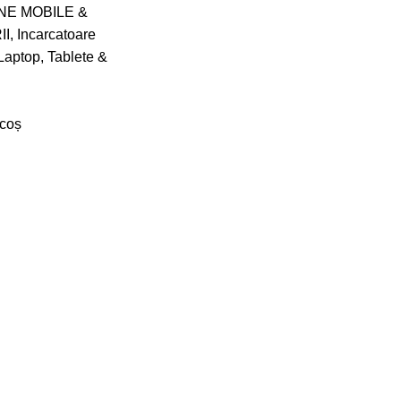
NE MOBILE &
II
,
Incarcatoare
Laptop, Tablete &
 coș