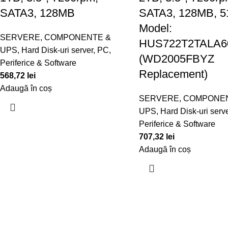
SATA3, 128MB
SATA3, 128MB, 5
Model:
SERVERE, COMPONENTE &
HUS722T2TALA6
UPS
,
Hard Disk-uri server
,
PC,
(WD2005FBYZ
Periferice & Software
Replacement)
568,72
lei
Adaugă în coș
SERVERE, COMPONE
UPS
,
Hard Disk-uri serv
Periferice & Software
707,32
lei
Adaugă în coș