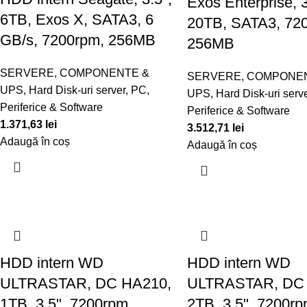
Exos Enterprise, 3
6TB, Exos X, SATA3, 6
20TB, SATA3, 72
GB/s, 7200rpm, 256MB
256MB
SERVERE, COMPONENTE &
SERVERE, COMPONE
UPS
,
Hard Disk-uri server
,
PC,
UPS
,
Hard Disk-uri serv
Periferice & Software
Periferice & Software
1.371,63
lei
3.512,71
lei
Adaugă în coș
Adaugă în coș
HDD intern WD
HDD intern WD
ULTRASTAR, DC HA210,
ULTRASTAR, DC 
1TB, 3.5", 7200rpm,
2TB, 3.5", 7200rp