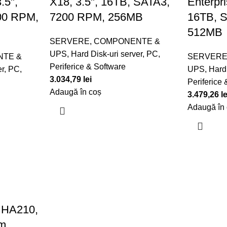
.5",
X18, 3.5", 16TB, SATA3,
Enterpri
00 RPM,
7200 RPM, 256MB
16TB, 
512MB
SERVERE, COMPONENTE &
UPS
,
Hard Disk-uri server
,
PC,
NTE &
SERVERE
Periferice & Software
er
,
PC,
UPS
,
Hard 
3.034,79
lei
Periferice
Adaugă în coș
3.479,26
le
Adaugă în
HA210,
m,