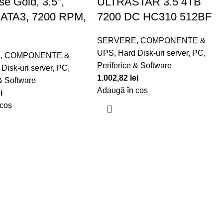
se Gold, 3.5",
ULTRASTAR 3.5 4TB
SATA3, 7200 RPM,
7200 DC HC310 512BF
SERVERE, COMPONENTE &
UPS
,
Hard Disk-uri server
,
PC,
, COMPONENTE &
Periferice & Software
Disk-uri server
,
PC,
1.002,82
lei
 & Software
Adaugă în coș
i
 coș