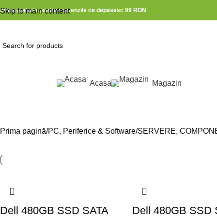
ivrare gratuita pentru comenzile ce depasesc 99 RON
Skip to main content
Acasa
Magazin
ategorii produse
Hard Disk-uri server
Prima pagină
PC, Periferice & Software
SERVERE, COMPONE
Dell 480GB SSD SATA
Dell 480GB SSD