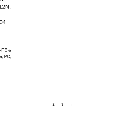
12N,
04
NTE &
er
,
PC,
1
2
3
→