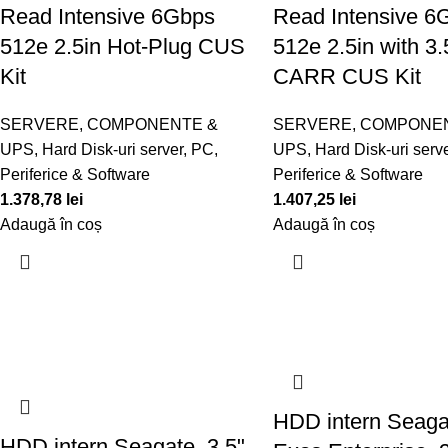
Read Intensive 6Gbps
Read Intensive 6
512e 2.5in Hot-Plug CUS
512e 2.5in with 3
Kit
CARR CUS Kit
SERVERE, COMPONENTE &
SERVERE, COMPONE
UPS
,
Hard Disk-uri server
,
PC,
UPS
,
Hard Disk-uri serv
Periferice & Software
Periferice & Software
1.378,78
lei
1.407,25
lei
Adaugă în coș
Adaugă în coș
HDD intern Seaga
HDD intern Seagate, 3.5",