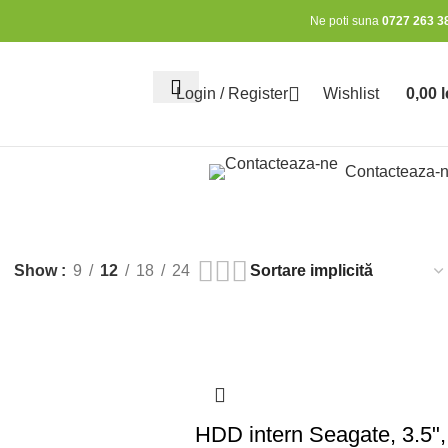
Ne poti suna
0727 263 3
Login / Register
Wishlist
0,00
l
0
items
Contacteaza-
Show
9
12
18
24
HDD intern Seagate, 3.5",