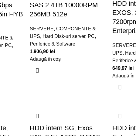
HDD int
Gbps
SAS 2.4TB 10000RPM
EXOS, 3
.5in HYB
256MB 512e
7200rp
SERVERE, COMPONENTE &
Enterpr
UPS
,
Hard Disk-uri server
,
PC,
NTE &
Periferice & Software
er
,
PC,
SERVERE
1.906,90
lei
UPS
,
Hard 
Adaugă în coș
Periferice
649,97
lei
Adaugă în
te,
HDD intern SG, Exos
HDD in