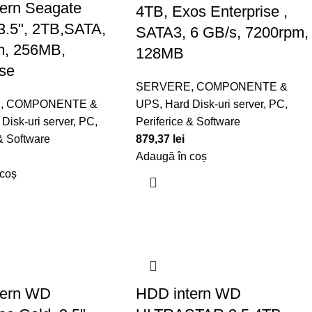
ern Seagate
4TB, Exos Enterprise ,
.5", 2TB,SATA,
SATA3, 6 GB/s, 7200rpm,
m, 256MB,
128MB
ise
SERVERE, COMPONENTE &
, COMPONENTE &
UPS
,
Hard Disk-uri server
,
PC,
Disk-uri server
,
PC,
Periferice & Software
 & Software
879,37
lei
Adaugă în coș
 coș
tern WD
HDD intern WD