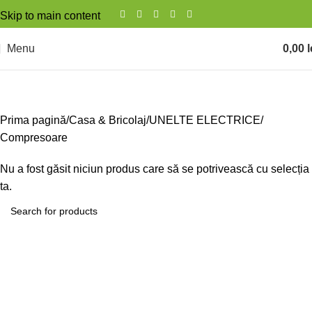
Skip to main content
Menu
0,00
l
Compresoare
Prima pagină
Casa & Bricolaj
UNELTE ELECTRICE
Compresoare
Nu a fost găsit niciun produs care să se potrivească cu selecția
ta.