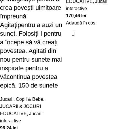
EDUCATIVE
,
Jucarii
crea povești uimitoare
interactive
împreună!
170,46
lei
Adaugă în coș
Agitațipentru a auzi un
sunet. Folosiți-l pentru
a începe să vă creați
povestea. Agitați din
nou pentru sunete mai
inspirate pentru a
văcontinua povestea
epică. 150 de sunete
Jucarii, Copii & Bebe
,
JUCARII & JOCURI
EDUCATIVE
,
Jucarii
interactive
96,24
lei