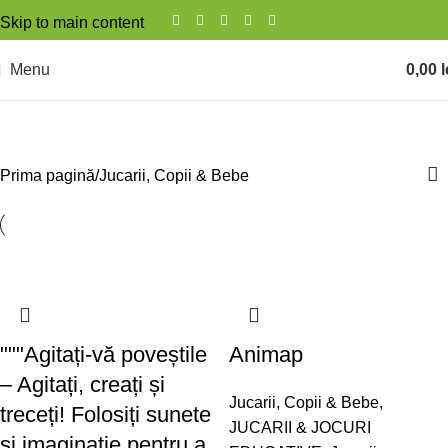
Skip to main content
Menu
0,00
l
Jucarii, Copii & Bebe
Prima pagină
Jucarii, Copii & Bebe
"""Agitați-vă poveștile
Animap
– Agitați, creați și
Jucarii, Copii & Bebe
,
treceți! Folosiți sunete
JUCARII & JOCURI
și imaginație pentru a