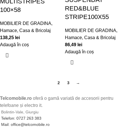
MULTISTRIPES
RED&BLUE
100×58
STRIPE100X55
MOBILIER DE GRADINA
,
Hamace
,
Casa & Bricolaj
MOBILIER DE GRADINA
,
138,25
lei
Hamace
,
Casa & Bricolaj
Adaugă în coș
86,49
lei
Adaugă în coș
1
2
3
→
Telcomobile.ro
oferă o gamă variată de accesorii pentru
telefoane și electro it.
Bolintin-Vale, Giurgiu
Telefon: 0727 263 383
Mail: office@telcomobile.ro