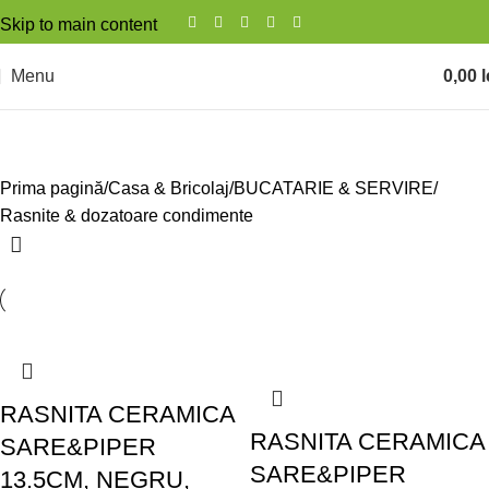
Skip to main content
Menu
0,00
l
Rasnite & dozatoare condimente
Prima pagină
Casa & Bricolaj
BUCATARIE & SERVIRE
Rasnite & dozatoare condimente
RASNITA CERAMICA
RASNITA CERAMICA
SARE&PIPER
SARE&PIPER
13.5CM, NEGRU,