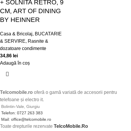
+ SOLNITA RETRO, 9
CM, ART OF DINING
BY HEINNER
Casa & Bricolaj
,
BUCATARIE
& SERVIRE
,
Rasnite &
dozatoare condimente
34,86
lei
Adaugă în coș
Telcomobile.ro
oferă o gamă variată de accesorii pentru
telefoane și electro it.
Bolintin-Vale, Giurgiu
Telefon: 0727 263 383
Mail: office@telcomobile.ro
Toate drepturile rezervate
TelcoMobile.Ro