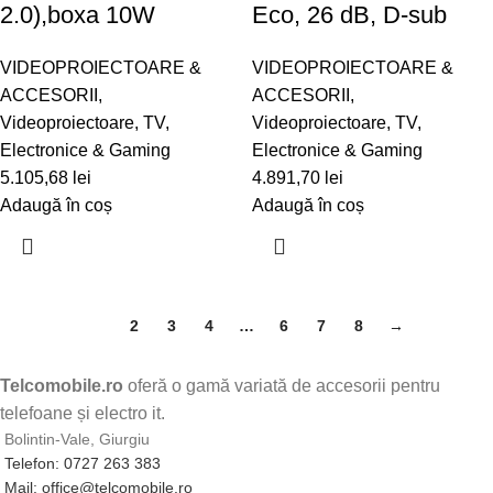
2.0),boxa 10W
Eco, 26 dB, D-sub
VIDEOPROIECTOARE &
VIDEOPROIECTOARE &
ACCESORII
,
ACCESORII
,
Videoproiectoare
,
TV,
Videoproiectoare
,
TV,
Electronice & Gaming
Electronice & Gaming
5.105,68
lei
4.891,70
lei
Adaugă în coș
Adaugă în coș
1
2
3
4
…
6
7
8
→
Telcomobile.ro
oferă o gamă variată de accesorii pentru
telefoane și electro it.
Bolintin-Vale, Giurgiu
Telefon: 0727 263 383
Mail: office@telcomobile.ro