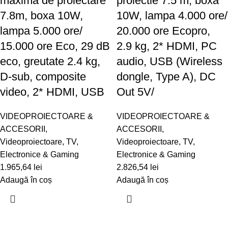
maxima de proiectare
proiectie 7.5 m, boxa
7.8m, boxa 10W,
10W, lampa 4.000 ore/
lampa 5.000 ore/
20.000 ore Ecopro,
15.000 ore Eco, 29 dB
2.9 kg, 2* HDMI, PC
eco, greutate 2.4 kg,
audio, USB (Wireless
D-sub, composite
dongle, Type A), DC
video, 2* HDMI, USB
Out 5V/
VIDEOPROIECTOARE &
VIDEOPROIECTOARE &
ACCESORII
,
ACCESORII
,
Videoproiectoare
,
TV,
Videoproiectoare
,
TV,
Electronice & Gaming
Electronice & Gaming
1.965,64
lei
2.826,54
lei
Adaugă în coș
Adaugă în coș