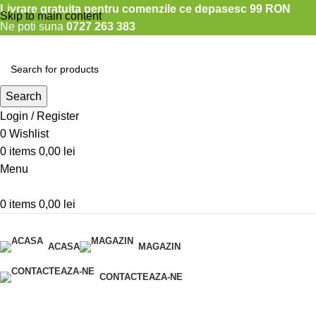
Livrare gratuita pentru comenzile ce depasesc 99 RON
Skip to main content
Ne poti suna
0727 263 383
Search
Login / Register
0
Wishlist
0
items
0,00
lei
Menu
0
items
0,00
lei
Categorii produse
ACASA
MAGAZIN
CONTACTEAZA-NE