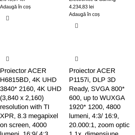
Adaugă în coș
4.234,83
lei
Adaugă în coș
Proiector ACER
Proiector ACER
H6815BD, 4K UHD
P1157i, DLP 3D
3840* 2160, 4K UHD
Ready, SVGA 800*
(3,840 x 2,160)
600, up to WUXGA
resolution with TI
1920* 1200, 4800
XPR, 8.3 megapixel
lumeni, 4:3/ 16:9,
on screen, 4000
20.000:1, zoom optic
lumeni, 16:9/ 4:3,
1.1x, dimensiune