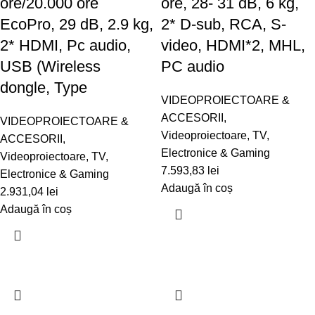
ore/20.000 ore
ore, 28- 31 dB, 6 kg,
EcoPro, 29 dB, 2.9 kg,
2* D-sub, RCA, S-
2* HDMI, Pc audio,
video, HDMI*2, MHL,
USB (Wireless
PC audio
dongle, Type
VIDEOPROIECTOARE &
ACCESORII
,
VIDEOPROIECTOARE &
Videoproiectoare
,
TV,
ACCESORII
,
Electronice & Gaming
Videoproiectoare
,
TV,
7.593,83
lei
Electronice & Gaming
Adaugă în coș
2.931,04
lei
Adaugă în coș