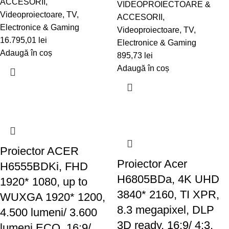
ACCESORII
,
VIDEOPROIECTOARE &
Videoproiectoare
,
TV,
ACCESORII
,
Electronice & Gaming
Videoproiectoare
,
TV,
16.795,01
lei
Electronice & Gaming
Adaugă în coș
895,73
lei
Adaugă în coș
Proiector ACER
Proiector Acer
H6555BDKi, FHD
H6805BDa, 4K UHD
1920* 1080, up to
3840* 2160, TI XPR,
WUXGA 1920* 1200,
8.3 megapixel, DLP
4.500 lumeni/ 3.600
3D ready, 16:9/ 4:3,
lumeni ECO, 16:9/