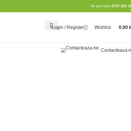
Ne poti suna
0727 263 3
Login / Register
Wishlist
0,00
l
0
items
Contacteaza-