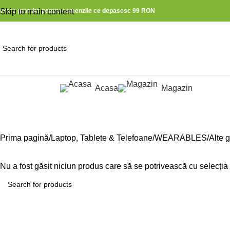
ivrare gratuita pentru comenzile ce depasesc 99 RON
Skip to main content
Acasa
Magazin
ategorii produse
Alte gadgeturi
Prima pagină
Laptop, Tablete & Telefoane
WEARABLES
Alte 
Nu a fost găsit niciun produs care să se potrivească cu selecția 