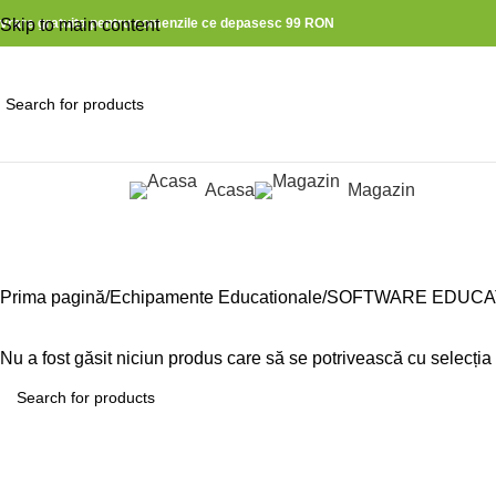
ivrare gratuita pentru comenzile ce depasesc 99 RON
Skip to main content
Acasa
Magazin
ategorii produse
Librarii si editoare
Prima pagină
Echipamente Educationale
SOFTWARE EDUCA
Nu a fost găsit niciun produs care să se potrivească cu selecția 