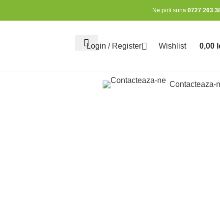
Ne poti suna
0727 263 3
Login / Register
Wishlist
0,00
l
0
items
Contacteaza-