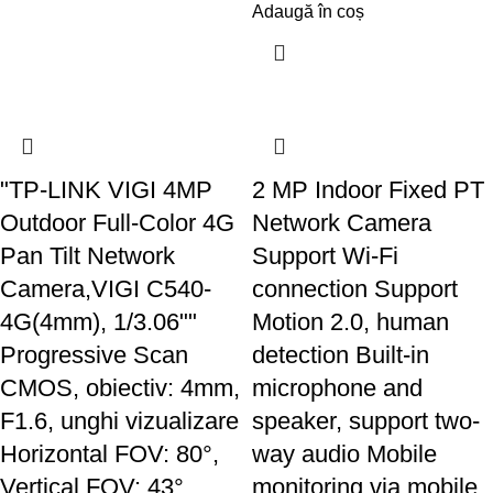
Adaugă în coș
"TP-LINK VIGI 4MP
2 MP Indoor Fixed PT
Outdoor Full-Color 4G
Network Camera
Pan Tilt Network
Support Wi-Fi
Camera,VIGI C540-
connection Support
4G(4mm), 1/3.06""
Motion 2.0, human
Progressive Scan
detection Built-in
CMOS, obiectiv: 4mm,
microphone and
F1.6, unghi vizualizare
speaker, support two-
Horizontal FOV: 80°,
way audio Mobile
Vertical FOV: 43°,
monitoring via mobile