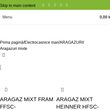
Skip to main content
Menu
0,00
l
Aragazuri mixte
Prima pagină
Electrocasnice mari
ARAGAZURI
Aragazuri mixte
ARAGAZ MIXT FRAM
ARAGAZ MIXT
FFSC-
HEINNER HFSC-