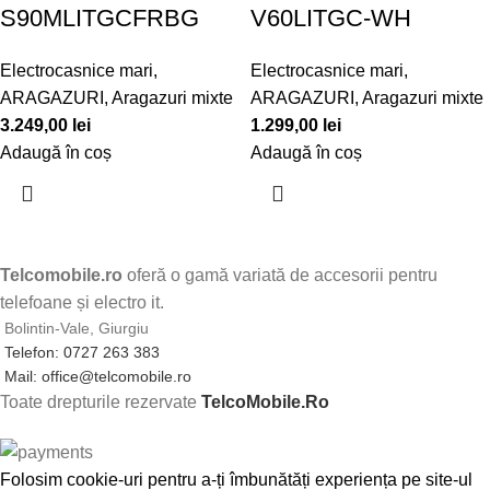
S90MLITGCFRBG
V60LITGC-WH
Electrocasnice mari
,
Electrocasnice mari
,
ARAGAZURI
,
Aragazuri mixte
ARAGAZURI
,
Aragazuri mixte
3.249,00
lei
1.299,00
lei
Adaugă în coș
Adaugă în coș
Telcomobile.ro
oferă o gamă variată de accesorii pentru
telefoane și electro it.
Bolintin-Vale, Giurgiu
Telefon: 0727 263 383
Mail: office@telcomobile.ro
Toate drepturile rezervate
TelcoMobile.Ro
Folosim cookie-uri pentru a-ți îmbunătăți experiența pe site-ul