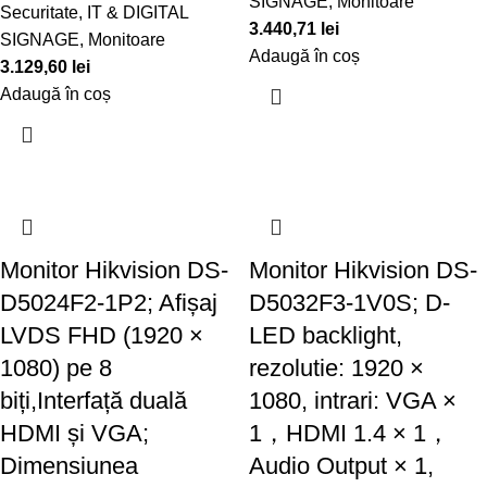
SIGNAGE
,
Monitoare
Securitate
,
IT & DIGITAL
3.440,71
lei
SIGNAGE
,
Monitoare
Adaugă în coș
3.129,60
lei
Adaugă în coș
Monitor Hikvision DS-
Monitor Hikvision DS-
D5024F2-1P2; Afișaj
D5032F3-1V0S; D-
LVDS FHD (1920 ×
LED backlight,
1080) pe 8
rezolutie: 1920 ×
biți,Interfață duală
1080, intrari: VGA ×
HDMI și VGA;
1，HDMI 1.4 × 1，
Dimensiunea
Audio Output × 1,