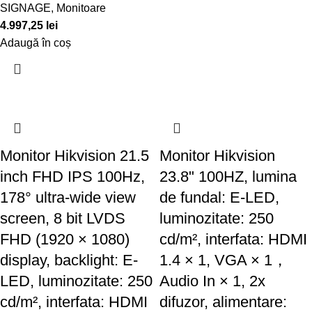
SIGNAGE
,
Monitoare
4.997,25
lei
Adaugă în coș
Monitor Hikvision 21.5
Monitor Hikvision
inch FHD IPS 100Hz,
23.8" 100HZ, lumina
178° ultra-wide view
de fundal: E-LED,
screen, 8 bit LVDS
luminozitate: 250
FHD (1920 × 1080)
cd/m², interfata: HDMI
display, backlight: E-
1.4 × 1, VGA × 1，
LED, luminozitate: 250
Audio In × 1, 2x
cd/m², interfata: HDMI
difuzor, alimentare: