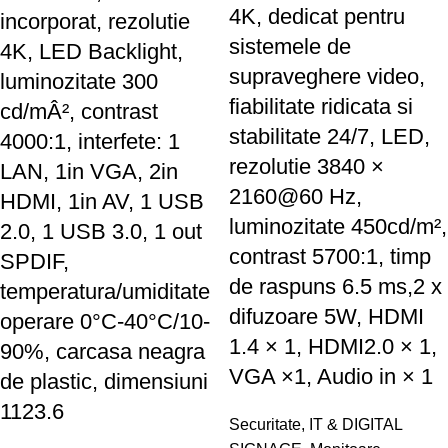
4K, dedicat pentru
incorporat, rezolutie
sistemele de
4K, LED Backlight,
supraveghere video,
luminozitate 300
fiabilitate ridicata si
cd/mÂ², contrast
stabilitate 24/7, LED,
4000:1, interfete: 1
rezolutie 3840 ×
LAN, 1in VGA, 2in
2160@60 Hz,
HDMI, 1in AV, 1 USB
luminozitate 450cd/m²,
2.0, 1 USB 3.0, 1 out
contrast 5700:1, timp
SPDIF,
de raspuns 6.5 ms,2 x
temperatura/umiditate
difuzoare 5W, HDMI
operare 0°C-40°C/10-
1.4 × 1, HDMI2.0 × 1,
90%, carcasa neagra
VGA ×1, Audio in × 1
de plastic, dimensiuni
1123.6
Securitate
,
IT & DIGITAL