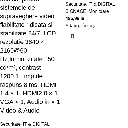
Securitate
,
IT & DIGITAL
sistemele de
SIGNAGE
,
Monitoare
supraveghere video,
485,99
lei
fiabilitate ridicata si
Adaugă în coș
stabilitate 24/7, LCD,
rezolutie 3840 ×
2160@60
Hz,luminozitate 350
cd/m², contrast
1200:1, timp de
raspuns 8 ms; HDMI
1.4 × 1, HDMI2.0 × 1,
VGA × 1, Audio in × 1
Video & Audio
Securitate
,
IT & DIGITAL