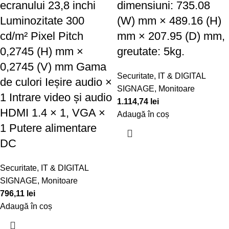
ecranului 23,8 inchi
dimensiuni: 735.08
Luminozitate 300
(W) mm × 489.16 (H)
cd/m² Pixel Pitch
mm × 207.95 (D) mm,
0,2745 (H) mm ×
greutate: 5kg.
0,2745 (V) mm Gama
Securitate
,
IT & DIGITAL
de culori Ieșire audio ×
SIGNAGE
,
Monitoare
1 Intrare video și audio
1.114,74
lei
HDMI 1.4 × 1, VGA ×
Adaugă în coș
1 Putere alimentare
DC
Securitate
,
IT & DIGITAL
SIGNAGE
,
Monitoare
796,11
lei
Adaugă în coș