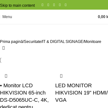
Skip to main content
Menu
0,00
l
Monitoare
Prima pagină
Securitate
IT & DIGITAL SIGNAGE
Monitoare
• Monitor LCD
LED MONITOR
HIKVISION 65-inch
HIKVISION 19" HDMI/
DS-D5065UC-C, 4K,
VGA
dedicat pentru