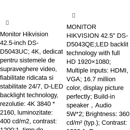
MONITOR
Monitor Hikvision
HIKVISION 42.5" DS-
42.5-inch DS-
D5043QE;LED backlit
D5043UC; 4K, dedicat
technology with full
pentru sistemele de
HD 1920×1080;
supraveghere video,
Multiple inputs: HDMI,
fiabilitate ridicata si
VGA; 16.7 million
stabilitate 24/7, D-LED
color, display picture
backlight technology,
perfectly; Build-in
rezolutie: 4K 3840 *
speaker，Audio
2160, luminozitate:
5W*2; Brightness: 360
400 cd/m2, contrast:
cd/m² (typ.); Contrast:
1200:1, timp de