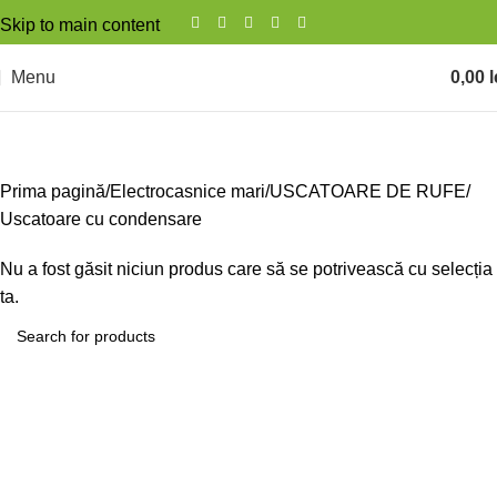
Skip to main content
Menu
0,00
l
Uscatoare cu condensare
Prima pagină
Electrocasnice mari
USCATOARE DE RUFE
Uscatoare cu condensare
Nu a fost găsit niciun produs care să se potrivească cu selecția
ta.