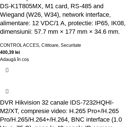
DS-K1T805MX, M1 card, RS-485 and
Wiegand (W26, W34), network interface,
alimentare: 12 VDC/1 A, protectie: IP65, IK08,
dimensiunii: 57.7 mm × 177 mm × 34.6 mm.
CONTROL ACCES
,
Cititoare
,
Securitate
400,39
lei
Adaugă în coș
DVR Hikvision 32 canale IDS-7232HQHI-
M2/XT, compresie video: H.265 Pro+/H.265
Pro/H.265/H.264+/H.264, BNC interface (1.0