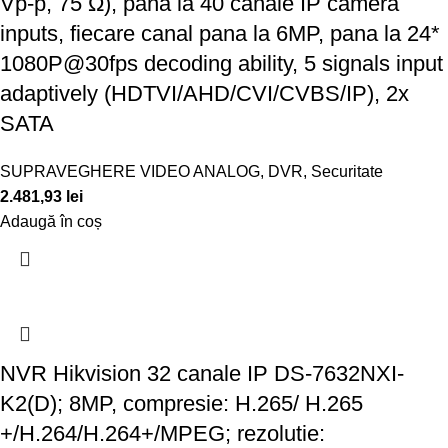
Vp-p, 75 Ω), pana la 40 canale IP camera
inputs, fiecare canal pana la 6MP, pana la 24*
1080P@30fps decoding ability, 5 signals input
adaptively (HDTVI/AHD/CVI/CVBS/IP), 2x
SATA
SUPRAVEGHERE VIDEO ANALOG
,
DVR
,
Securitate
2.481,93
lei
Adaugă în coș
NVR Hikvision 32 canale IP DS-7632NXI-
K2(D); 8MP, compresie: H.265/ H.265
+/H.264/H.264+/MPEG; rezolutie: