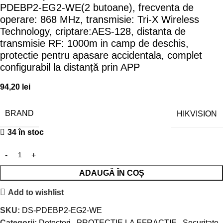
PDEBP2-EG2-WE(2 butoane), frecventa de
operare: 868 MHz, transmisie: Tri-X Wireless
Technology, criptare:AES-128, distanta de
transmisie RF: 1000m in camp de deschis,
protectie pentru apasare accidentala, complet
configurabil la distanță prin APP
94,20
lei
BRAND
HIKVISION
34 în stoc
ADAUGĂ ÎN COȘ
Add to wishlist
SKU:
DS-PDEBP2-EG2-WE
Categorii:
Detectori
,
PROTECTIE LA EFRACTIE
,
Securitate