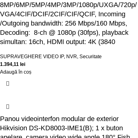
8MP/6MP/5MP/4MP/3MP/1080p/UXGA/720p/
VGA/4CIF/DCIF/2CIF/CIF/QCIF, Incoming
/Outgoing bandwidth: 256 Mbps/160 Mbps,
Decoding: 8-ch @ 1080p (30fps), playback
simultan: 16ch, HDMI output: 4K (3840
SUPRAVEGHERE VIDEO IP
,
NVR
,
Securitate
1.394,11
lei
Adaugă în coș
Panou videointerfon modular de exterior
Hikvision DS-KD8003-IME1(B); 1 x buton
apelare, camera video wide angle 180° Fish