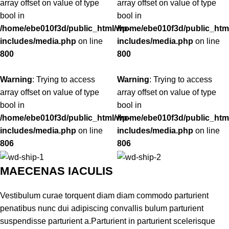
array offset on value of type
array offset on value of type
bool in
bool in
/home/ebe010f3d/public_html/wp-
/home/ebe010f3d/public_htm
includes/media.php
on line
includes/media.php
on line
800
800
Warning
: Trying to access
Warning
: Trying to access
array offset on value of type
array offset on value of type
bool in
bool in
/home/ebe010f3d/public_html/wp-
/home/ebe010f3d/public_htm
includes/media.php
on line
includes/media.php
on line
806
806
MAECENAS IACULIS
Vestibulum curae torquent diam diam commodo parturient
penatibus nunc dui adipiscing convallis bulum parturient
suspendisse parturient a.Parturient in parturient scelerisque