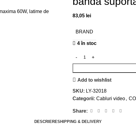
banda suport
83,05
lei
BRAND
4 în stoc
Add to wishlist
SKU:
LY-32018
Categorii:
Cabluri video
,
CO
Share:
DESCRIERE
SHIPPING & DELIVERY