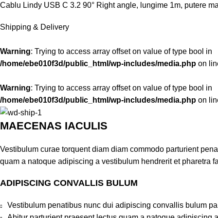
Cablu Lindy USB C 3.2 90° Right angle, lungime 1m, putere m
Shipping & Delivery
Warning
: Trying to access array offset on value of type bool in
/home/ebe010f3d/public_html/wp-includes/media.php
on li
Warning
: Trying to access array offset on value of type bool in
/home/ebe010f3d/public_html/wp-includes/media.php
on li
MAECENAS IACULIS
Vestibulum curae torquent diam diam commodo parturient penatib
quam a natoque adipiscing a vestibulum hendrerit et pharetra 
ADIPISCING CONVALLIS BULUM
Vestibulum penatibus nunc dui adipiscing convallis bulum pa
Abitur parturient praesent lectus quam a natoque adipiscing 