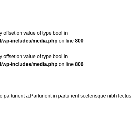
y offset on value of type bool in
l/wp-includes/media.php
on line
800
y offset on value of type bool in
l/wp-includes/media.php
on line
806
arturient a.Parturient in parturient scelerisque nibh lectus