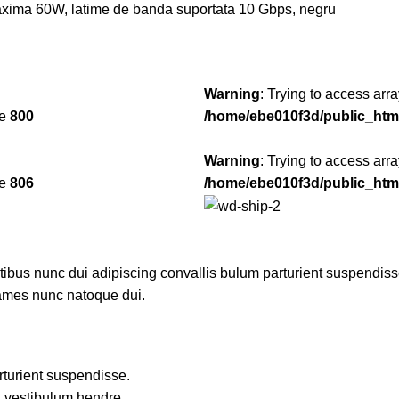
axima 60W, latime de banda suportata 10 Gbps, negru
Warning
: Trying to access arra
ne
800
/home/ebe010f3d/public_htm
Warning
: Trying to access arra
ne
806
/home/ebe010f3d/public_htm
us nunc dui adipiscing convallis bulum parturient suspendisse p
fames nunc natoque dui.
rturient suspendisse.
a vestibulum hendre.