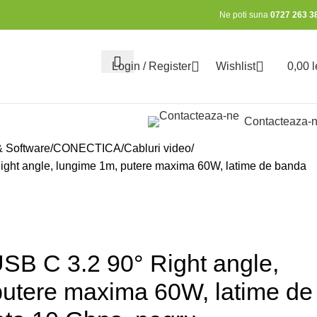
Ne poti suna
0727 263 3
Login / Register
Wishlist
0,00
l
0
Contacteaza-
& Software
CONECTICA
Cabluri video
ight angle, lungime 1m, putere maxima 60W, latime de banda
SB C 3.2 90° Right angle,
putere maxima 60W, latime de