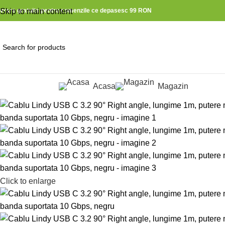
ivrare gratuita pentru comenzile ce depasesc 99 RON
Skip to main content
Acasa
Magazin
ategorii produse
Click to enlarge