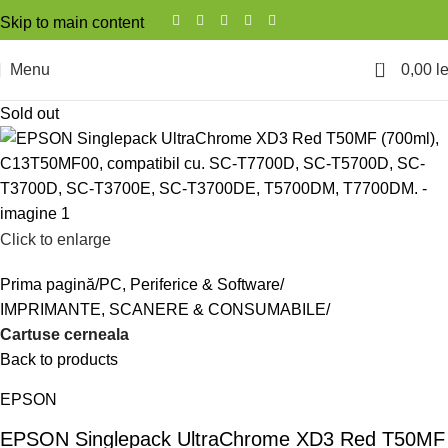
Skip to main content
0
Menu
0,00
le
Sold out
Click to enlarge
Prima pagină
PC, Periferice & Software
IMPRIMANTE, SCANERE & CONSUMABILE
Cartuse cerneala
Back to products
EPSON
EPSON Singlepack UltraChrome XD3 Red T50MF