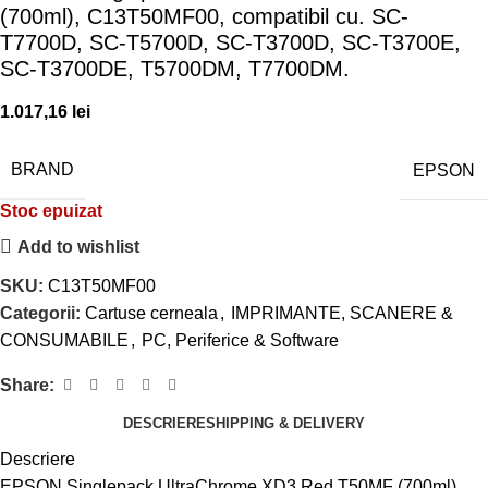
(700ml), C13T50MF00, compatibil cu. SC-
T7700D, SC-T5700D, SC-T3700D, SC-T3700E,
SC-T3700DE, T5700DM, T7700DM.
1.017,16
lei
BRAND
EPSON
Stoc epuizat
Add to wishlist
SKU:
C13T50MF00
Categorii:
Cartuse cerneala
,
IMPRIMANTE, SCANERE &
CONSUMABILE
,
PC, Periferice & Software
Share:
DESCRIERE
SHIPPING & DELIVERY
Descriere
EPSON Singlepack UltraChrome XD3 Red T50MF (700ml),