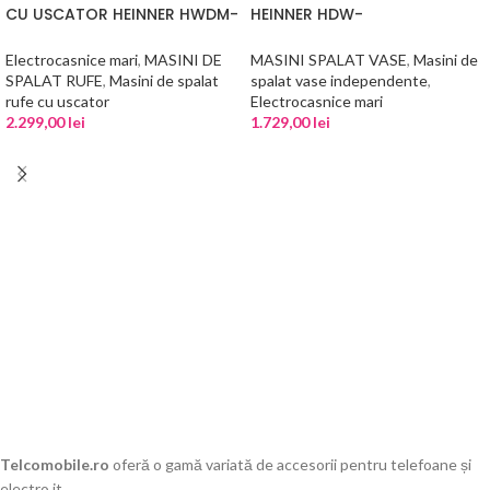
CU USCATOR HEINNER HWDM-
HEINNER HDW-
M814IVKA
FSM45710AWD+++
Electrocasnice mari
,
MASINI DE
MASINI SPALAT VASE
,
Masini de
SPALAT RUFE
,
Masini de spalat
spalat vase independente
,
rufe cu uscator
Electrocasnice mari
2.299,00
lei
1.729,00
lei
ADAUGĂ ÎN COȘ
ADAUGĂ ÎN COȘ
Telcomobile.ro
oferă o gamă variată de accesorii pentru telefoane și
electro it.