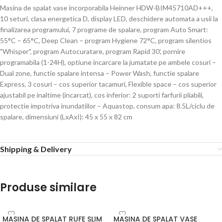
Masina de spalat vase incorporabila Heinner HDW-BIM45710AD+++,
10 seturi, clasa energetica D, display LED, deschidere automata a usii la
finalizarea programului, 7 programe de spalare, program Auto Smart:
55°C – 65°C, Deep Clean – program Hygiene 72°C, program silentios
"Whisper", program Autocuratare, program Rapid 30’, pornire
programabila (1-24H), optiune incarcare la jumatate pe ambele cosuri –
Dual zone, functie spalare intensa – Power Wash, functie spalare
Express, 3 cosuri – cos superior tacamuri, Flexible space – cos superior
ajustabil pe inaltime (incarcat), cos inferior: 2 suporti farfurii pliabili,
protectie impotriva inundatiilor – Aquastop, consum apa: 8.5L/ciclu de
spalare, dimensiuni (LxAxI): 45 x 55 x 82 cm
Shipping & Delivery
Produse similare
MASINA DE SPALAT RUFE SLIM
MASINA DE SPALAT VASE