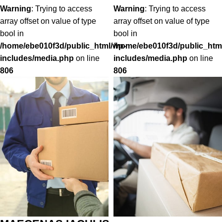
Warning
: Trying to access
Warning
: Trying to access
array offset on value of type
array offset on value of type
bool in
bool in
/home/ebe010f3d/public_html/wp-
/home/ebe010f3d/public_htm
includes/media.php
on line
includes/media.php
on line
806
806