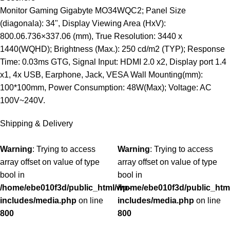
Monitor Gaming Gigabyte MO34WQC2; Panel Size
(diagonala): 34", Display Viewing Area (HxV):
800.06.736×337.06 (mm), True Resolution: 3440 x
1440(WQHD); Brightness (Max.): 250 cd/m2 (TYP); Response
Time: 0.03ms GTG, Signal Input: HDMI 2.0 x2, Display port 1.4
x1, 4x USB, Earphone, Jack, VESA Wall Mounting(mm):
100*100mm, Power Consumption: 48W(Max); Voltage: AC
100V~240V.
Shipping & Delivery
Warning
: Trying to access
Warning
: Trying to access
array offset on value of type
array offset on value of type
bool in
bool in
/home/ebe010f3d/public_html/wp-
/home/ebe010f3d/public_htm
includes/media.php
on line
includes/media.php
on line
800
800