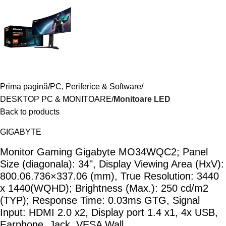
Prima pagină
PC, Periferice & Software
DESKTOP PC & MONITOARE
Monitoare LED
Back to products
GIGABYTE
Monitor Gaming Gigabyte MO34WQC2; Panel
Size (diagonala): 34", Display Viewing Area (HxV):
800.06.736×337.06 (mm), True Resolution: 3440
x 1440(WQHD); Brightness (Max.): 250 cd/m2
(TYP); Response Time: 0.03ms GTG, Signal
Input: HDMI 2.0 x2, Display port 1.4 x1, 4x USB,
Earphone, Jack, VESA Wall