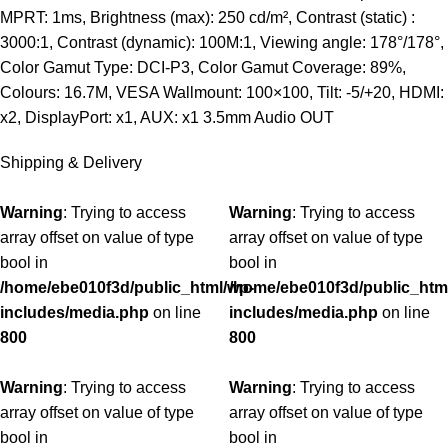
MPRT: 1ms, Brightness (max): 250 cd/m², Contrast (static) :
3000:1, Contrast (dynamic): 100M:1, Viewing angle: 178°/178°,
Color Gamut Type: DCI-P3, Color Gamut Coverage: 89%,
Colours: 16.7M, VESA Wallmount: 100×100, Tilt: -5/+20, HDMI:
x2, DisplayPort: x1, AUX: x1 3.5mm Audio OUT
Shipping & Delivery
Warning
: Trying to access
Warning
: Trying to access
array offset on value of type
array offset on value of type
bool in
bool in
/home/ebe010f3d/public_html/wp-
/home/ebe010f3d/public_htm
includes/media.php
on line
includes/media.php
on line
800
800
Warning
: Trying to access
Warning
: Trying to access
array offset on value of type
array offset on value of type
bool in
bool in