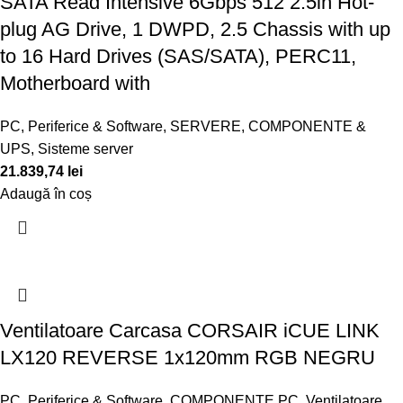
SATA Read Intensive 6Gbps 512 2.5in Hot-
plug AG Drive, 1 DWPD, 2.5 Chassis with up
to 16 Hard Drives (SAS/SATA), PERC11,
Motherboard with
PC, Periferice & Software
,
SERVERE, COMPONENTE &
UPS
,
Sisteme server
21.839,74
lei
Adaugă în coș
Ventilatoare Carcasa CORSAIR iCUE LINK
LX120 REVERSE 1x120mm RGB NEGRU
PC, Periferice & Software
,
COMPONENTE PC
,
Ventilatoare