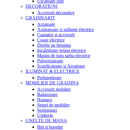
Uscatoare rufe
DECORATIUNI
Accesorii decorative
GRADINARIT
Arzatoare
Aspiratoare si suflante electrice
Capsator si accesorii
Coase electrice
Drujbe pe benzina
Incalzitoare terasa electrice
Masini de tuns iarba electrice
Pulverizatoare
Scarificatoare si Aeratoare
ILUMINAT & ELECTRICE
Prelungitoare
MOBILIER DE GRADINA
Accesorii mobilier
Balansoare
Hamace
Seturi de mobilier
Sezlonguri
Umbrele
UNELTE DE MANA
Biti si burghie