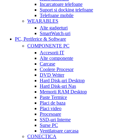
Incarcatoare telefoane
Suport si docking telefoane
Telefoane mobile
WEARABLES
Alte gadgeturi
SmartWatch-uri
PC, Periferice & Software
COMPONENTE PC
Accesorii IT
Alte componente
Carcase
Coolere Procesor
DVD Writer
Hard Disk-uri Desktop
Hard Disk-uri Nas
Memorii RAM Desktop
Paste Termice
Placi de baza
Placi video
Procesoare
SSD-uri Interne
Surse PC
Ventilatoare carcasa
CONECTICA