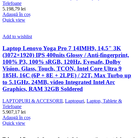
Telefoane
5.198,79
lei
Adaugă în coș
Quick view
Add to wishlist
Laptop Lenovo Yoga Pro 7 14IMH9, 14.5" 3K
(3072×1920) IPS 400nits Glossy / Anti-fingerprint,
100% P3, 100% sRGB, 120Hz, Eyesafe, Dolby
Vision, Glass, Touch, TCON, Intel Core Ultra 9
185H, 16C (6P + 8E + 2LPE) / 22T, Max Turbo up
to 5.1GHz, 24MB, video Integrated Intel Arc
Graphics, RAM 32GB Soldered
LAPTOPURI & ACCESORII
,
Laptopuri
,
Laptop, Tablete &
Telefoane
5.907,17
lei
Adaugă în coș
Quick view