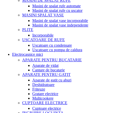
MASINI DE SPALAT RUFE
Masini de spalat rufe automate
Masini de spalat rufe cu uscator
MASINI SPALAT VASE
Masini de spalat vase incorporabile
Masini de spalat vase independente
PLITE
Incorporabile
USCATOARE DE RUFE
Uscatoare cu condensare
Uscatoare cu pompa de caldura
Electrocasnice mici
APARATE PENTRU BUCATARIE
Aparate de vidat
Cantare de bucatarie
APARATE PENTRU GATIT
Aparate de gatit cu aburi
Deshidratoare
Friteuze
Gratare electrice
Multicookere
CUPTOARE ELECTRICE
Cuptoare electrice
INGRIJIRE LOCUINTA