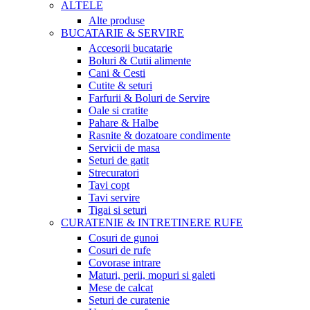
ALTELE
Alte produse
BUCATARIE & SERVIRE
Accesorii bucatarie
Boluri & Cutii alimente
Cani & Cesti
Cutite & seturi
Farfurii & Boluri de Servire
Oale si cratite
Pahare & Halbe
Rasnite & dozatoare condimente
Servicii de masa
Seturi de gatit
Strecuratori
Tavi copt
Tavi servire
Tigai si seturi
CURATENIE & INTRETINERE RUFE
Cosuri de gunoi
Cosuri de rufe
Covorase intrare
Maturi, perii, mopuri si galeti
Mese de calcat
Seturi de curatenie