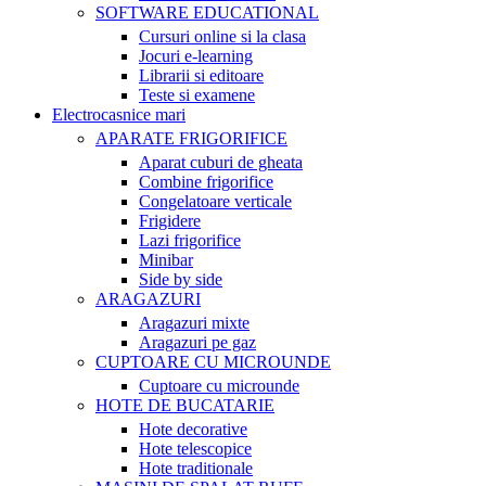
SOFTWARE EDUCATIONAL
Cursuri online si la clasa
Jocuri e-learning
Librarii si editoare
Teste si examene
Electrocasnice mari
APARATE FRIGORIFICE
Aparat cuburi de gheata
Combine frigorifice
Congelatoare verticale
Frigidere
Lazi frigorifice
Minibar
Side by side
ARAGAZURI
Aragazuri mixte
Aragazuri pe gaz
CUPTOARE CU MICROUNDE
Cuptoare cu microunde
HOTE DE BUCATARIE
Hote decorative
Hote telescopice
Hote traditionale