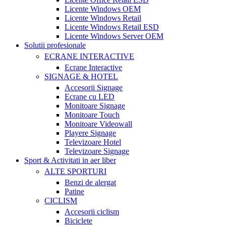
Licente Windows OEM
Licente Windows Retail
Licente Windows Retail ESD
Licente Windows Server OEM
Solutii profesionale
ECRANE INTERACTIVE
Ecrane Interactive
SIGNAGE & HOTEL
Accesorii Signage
Ecrane cu LED
Monitoare Signage
Monitoare Touch
Monitoare Videowall
Playere Signage
Televizoare Hotel
Televizoare Signage
Sport & Activitati in aer liber
ALTE SPORTURI
Benzi de alergat
Patine
CICLISM
Accesorii ciclism
Biciclete