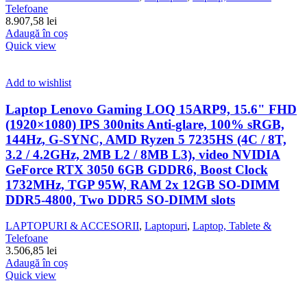
Telefoane
8.907,58
lei
Adaugă în coș
Quick view
Add to wishlist
Laptop Lenovo Gaming LOQ 15ARP9, 15.6" FHD
(1920×1080) IPS 300nits Anti-glare, 100% sRGB,
144Hz, G-SYNC, AMD Ryzen 5 7235HS (4C / 8T,
3.2 / 4.2GHz, 2MB L2 / 8MB L3), video NVIDIA
GeForce RTX 3050 6GB GDDR6, Boost Clock
1732MHz, TGP 95W, RAM 2x 12GB SO-DIMM
DDR5-4800, Two DDR5 SO-DIMM slots
LAPTOPURI & ACCESORII
,
Laptopuri
,
Laptop, Tablete &
Telefoane
3.506,85
lei
Adaugă în coș
Quick view