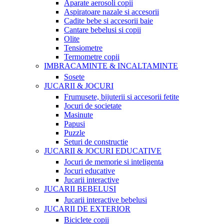
Aparate aerosoli copii
Aspiratoare nazale si accesorii
Cadite bebe si accesorii baie
Cantare bebelusi si copii
Olite
Tensiometre
Termometre copii
IMBRACAMINTE & INCALTAMINTE
Sosete
JUCARII & JOCURI
Frumusete, bijuterii si accesorii fetite
Jocuri de societate
Masinute
Papusi
Puzzle
Seturi de constructie
JUCARII & JOCURI EDUCATIVE
Jocuri de memorie si inteligenta
Jocuri educative
Jucarii interactive
JUCARII BEBELUSI
Jucarii interactive bebelusi
JUCARII DE EXTERIOR
Biciclete copii