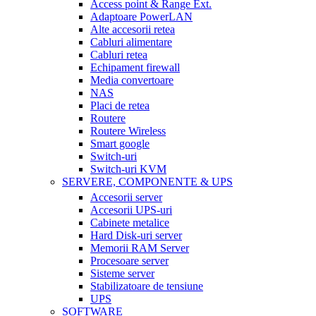
Access point & Range Ext.
Adaptoare PowerLAN
Alte accesorii retea
Cabluri alimentare
Cabluri retea
Echipament firewall
Media convertoare
NAS
Placi de retea
Routere
Routere Wireless
Smart google
Switch-uri
Switch-uri KVM
SERVERE, COMPONENTE & UPS
Accesorii server
Accesorii UPS-uri
Cabinete metalice
Hard Disk-uri server
Memorii RAM Server
Procesoare server
Sisteme server
Stabilizatoare de tensiune
UPS
SOFTWARE