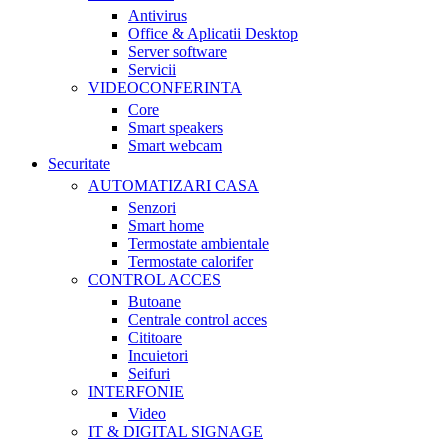
Antivirus
Office & Aplicatii Desktop
Server software
Servicii
VIDEOCONFERINTA
Core
Smart speakers
Smart webcam
Securitate
AUTOMATIZARI CASA
Senzori
Smart home
Termostate ambientale
Termostate calorifer
CONTROL ACCES
Butoane
Centrale control acces
Cititoare
Incuietori
Seifuri
INTERFONIE
Video
IT & DIGITAL SIGNAGE