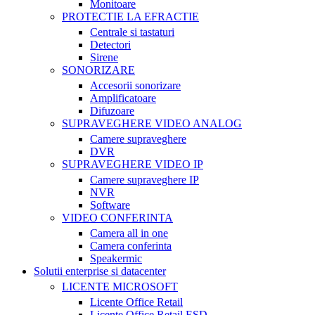
Monitoare
PROTECTIE LA EFRACTIE
Centrale si tastaturi
Detectori
Sirene
SONORIZARE
Accesorii sonorizare
Amplificatoare
Difuzoare
SUPRAVEGHERE VIDEO ANALOG
Camere supraveghere
DVR
SUPRAVEGHERE VIDEO IP
Camere supraveghere IP
NVR
Software
VIDEO CONFERINTA
Camera all in one
Camera conferinta
Speakermic
Solutii enterprise si datacenter
LICENTE MICROSOFT
Licente Office Retail
Licente Office Retail ESD