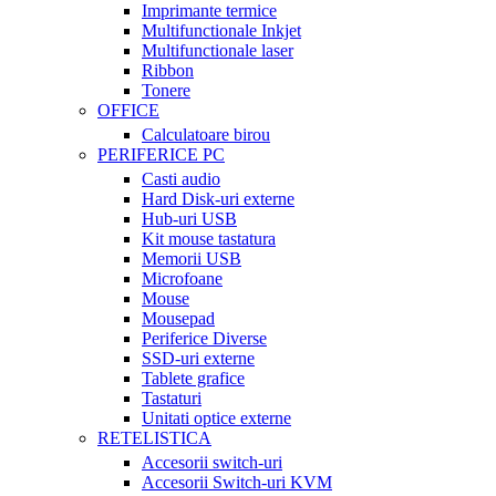
Imprimante termice
Multifunctionale Inkjet
Multifunctionale laser
Ribbon
Tonere
OFFICE
Calculatoare birou
PERIFERICE PC
Casti audio
Hard Disk-uri externe
Hub-uri USB
Kit mouse tastatura
Memorii USB
Microfoane
Mouse
Mousepad
Periferice Diverse
SSD-uri externe
Tablete grafice
Tastaturi
Unitati optice externe
RETELISTICA
Accesorii switch-uri
Accesorii Switch-uri KVM