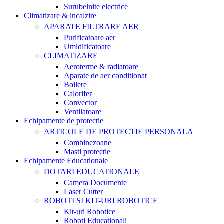
Surubelnite electrice
Climatizare & incalzire
APARATE FILTRARE AER
Purificatoare aer
Umidificatoare
CLIMATIZARE
Aeroterme & radiatoare
Aparate de aer conditionat
Boilere
Calorifer
Convector
Ventilatoare
Echipamente de protectie
ARTICOLE DE PROTECTIE PERSONALA
Combinezoane
Masti protectie
Echipamente Educationale
DOTARI EDUCATIONALE
Camera Documente
Laser Cutter
ROBOTI SI KIT-URI ROBOTICE
Kit-uri Robotice
Roboti Educationali