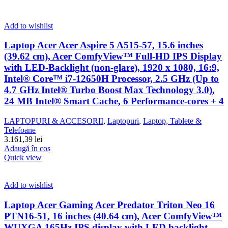
Add to wishlist
Laptop Acer Acer Aspire 5 A515-57, 15.6 inches
(39.62 cm), Acer ComfyView™ Full-HD IPS Display
with LED-Backlight (non-glare), 1920 x 1080, 16:9,
Intel® Core™ i7-12650H Processor, 2.5 GHz (Up to
4.7 GHz Intel® Turbo Boost Max Technology 3.0),
24 MB Intel® Smart Cache, 6 Performance-cores + 4
LAPTOPURI & ACCESORII
,
Laptopuri
,
Laptop, Tablete &
Telefoane
3.161,39
lei
Adaugă în coș
Quick view
Add to wishlist
Laptop Acer Gaming Acer Predator Triton Neo 16
PTN16-51, 16 inches (40.64 cm), Acer ComfyView™
WUXGA 165Hz IPS display with LED backlight