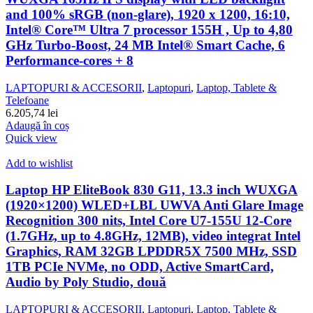
and 100% sRGB (non-glare), 1920 x 1200, 16:10,
Intel® Core™ Ultra 7 processor 155H , Up to 4,80
GHz Turbo-Boost, 24 MB Intel® Smart Cache, 6
Performance-cores + 8
LAPTOPURI & ACCESORII
,
Laptopuri
,
Laptop, Tablete &
Telefoane
6.205,74
lei
Adaugă în coș
Quick view
Add to wishlist
Laptop HP EliteBook 830 G11, 13.3 inch WUXGA
(1920×1200) WLED+LBL UWVA Anti Glare Image
Recognition 300 nits, Intel Core U7-155U 12-Core
(1.7GHz, up to 4.8GHz, 12MB), video integrat Intel
Graphics, RAM 32GB LPDDR5X 7500 MHz, SSD
1TB PCIe NVMe, no ODD, Active SmartCard,
Audio by Poly Studio, două
LAPTOPURI & ACCESORII
,
Laptopuri
,
Laptop, Tablete &