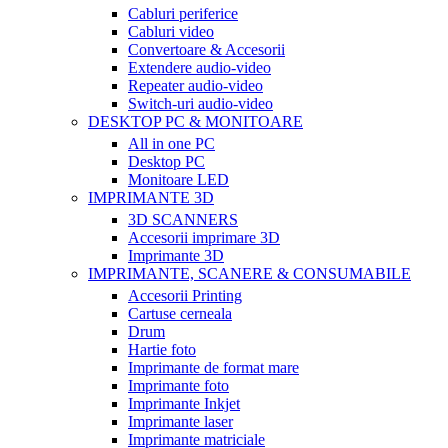
Cabluri periferice
Cabluri video
Convertoare & Accesorii
Extendere audio-video
Repeater audio-video
Switch-uri audio-video
DESKTOP PC & MONITOARE
All in one PC
Desktop PC
Monitoare LED
IMPRIMANTE 3D
3D SCANNERS
Accesorii imprimare 3D
Imprimante 3D
IMPRIMANTE, SCANERE & CONSUMABILE
Accesorii Printing
Cartuse cerneala
Drum
Hartie foto
Imprimante de format mare
Imprimante foto
Imprimante Inkjet
Imprimante laser
Imprimante matriciale