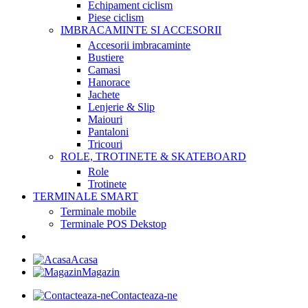
Echipament ciclism
Piese ciclism
IMBRACAMINTE SI ACCESORII
Accesorii imbracaminte
Bustiere
Camasi
Hanorace
Jachete
Lenjerie & Slip
Maiouri
Pantaloni
Tricouri
ROLE, TROTINETE & SKATEBOARD
Role
Trotinete
TERMINALE SMART
Terminale mobile
Terminale POS Dekstop
Acasa
Magazin
Contacteaza-ne