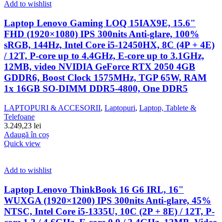
Add to wishlist
Laptop Lenovo Gaming LOQ 15IAX9E, 15.6"
FHD (1920×1080) IPS 300nits Anti-glare, 100%
sRGB, 144Hz, Intel Core i5-12450HX, 8C (4P + 4E)
/ 12T, P-core up to 4.4GHz, E-core up to 3.1GHz,
12MB, video NVIDIA GeForce RTX 2050 4GB
GDDR6, Boost Clock 1575MHz, TGP 65W, RAM
1x 16GB SO-DIMM DDR5-4800, One DDR5
LAPTOPURI & ACCESORII
,
Laptopuri
,
Laptop, Tablete &
Telefoane
3.249,23
lei
Adaugă în coș
Quick view
Add to wishlist
Laptop Lenovo ThinkBook 16 G6 IRL, 16"
WUXGA (1920×1200) IPS 300nits Anti-glare, 45%
NTSC, Intel Core i5-1335U, 10C (2P + 8E) / 12T, P-