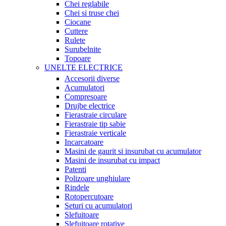
Chei reglabile
Chei si truse chei
Ciocane
Cuttere
Rulete
Surubelnite
Topoare
UNELTE ELECTRICE
Accesorii diverse
Acumulatori
Compresoare
Drujbe electrice
Fierastraie circulare
Fierastraie tip sabie
Fierastraie verticale
Incarcatoare
Masini de gaurit si insurubat cu acumulator
Masini de insurubat cu impact
Patenti
Polizoare unghiulare
Rindele
Rotopercutoare
Seturi cu acumulatori
Slefuitoare
Slefuitoare rotative