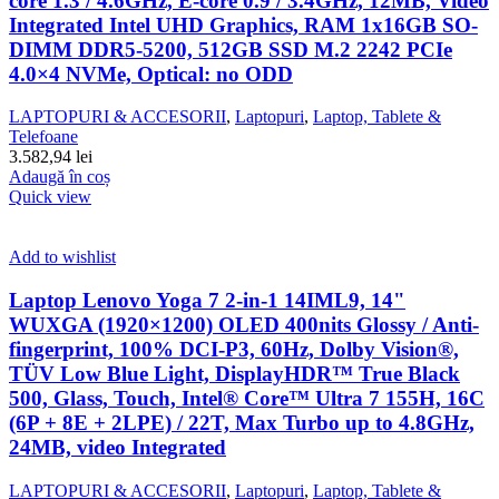
core 1.3 / 4.6GHz, E-core 0.9 / 3.4GHz, 12MB, Video
Integrated Intel UHD Graphics, RAM 1x16GB SO-
DIMM DDR5-5200, 512GB SSD M.2 2242 PCIe
4.0×4 NVMe, Optical: no ODD
LAPTOPURI & ACCESORII
,
Laptopuri
,
Laptop, Tablete &
Telefoane
3.582,94
lei
Adaugă în coș
Quick view
Add to wishlist
Laptop Lenovo Yoga 7 2-in-1 14IML9, 14"
WUXGA (1920×1200) OLED 400nits Glossy / Anti-
fingerprint, 100% DCI-P3, 60Hz, Dolby Vision®,
TÜV Low Blue Light, DisplayHDR™ True Black
500, Glass, Touch, Intel® Core™ Ultra 7 155H, 16C
(6P + 8E + 2LPE) / 22T, Max Turbo up to 4.8GHz,
24MB, video Integrated
LAPTOPURI & ACCESORII
,
Laptopuri
,
Laptop, Tablete &