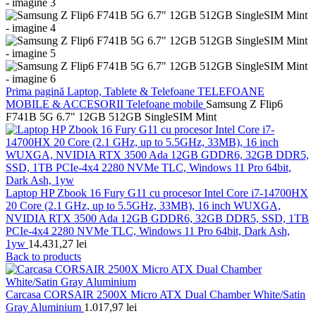
Prima pagină
Laptop, Tablete & Telefoane
TELEFOANE
MOBILE & ACCESORII
Telefoane mobile
Samsung Z Flip6
F741B 5G 6.7" 12GB 512GB SingleSIM Mint
Laptop HP Zbook 16 Fury G11 cu procesor Intel Core i7-14700HX
20 Core (2.1 GHz, up to 5.5GHz, 33MB), 16 inch WUXGA,
NVIDIA RTX 3500 Ada 12GB GDDR6, 32GB DDR5, SSD, 1TB
PCIe-4x4 2280 NVMe TLC, Windows 11 Pro 64bit, Dark Ash,
1yw
14.431,27
lei
Back to products
Carcasa CORSAIR 2500X Micro ATX Dual Chamber White/Satin
Gray Aluminium
1.017,97
lei