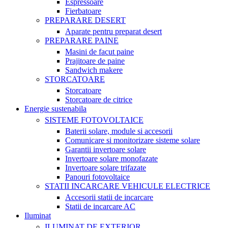
Espressoare
Fierbatoare
PREPARARE DESERT
Aparate pentru preparat desert
PREPARARE PAINE
Masini de facut paine
Prajitoare de paine
Sandwich makere
STORCATOARE
Storcatoare
Storcatoare de citrice
Energie sustenabila
SISTEME FOTOVOLTAICE
Baterii solare, module si accesorii
Comunicare si monitorizare sisteme solare
Garantii invertoare solare
Invertoare solare monofazate
Invertoare solare trifazate
Panouri fotovoltaice
STATII INCARCARE VEHICULE ELECTRICE
Accesorii statii de incarcare
Statii de incarcare AC
Iluminat
ILUMINAT DE EXTERIOR