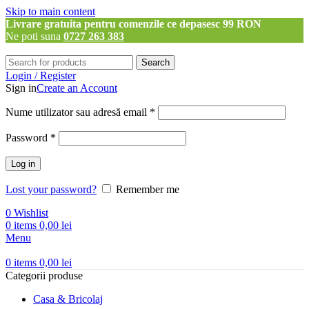
Skip to main content
Livrare gratuita pentru comenzile ce depasesc 99 RON
Ne poti suna
0727 263 383
Search
Login / Register
Sign in
Create an Account
Obligatoriu
Nume utilizator sau adresă email
*
Obligatoriu
Password
*
Log in
Lost your password?
Remember me
0
Wishlist
0
items
0,00
lei
Menu
0
items
0,00
lei
Categorii produse
Casa & Bricolaj