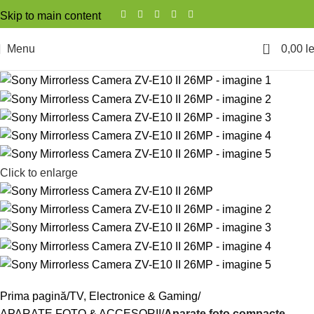
Skip to main content
0
Menu
0,00
le
Click to enlarge
Prima pagină
TV, Electronice & Gaming
APARATE FOTO & ACCESORII
Aparate foto compacte