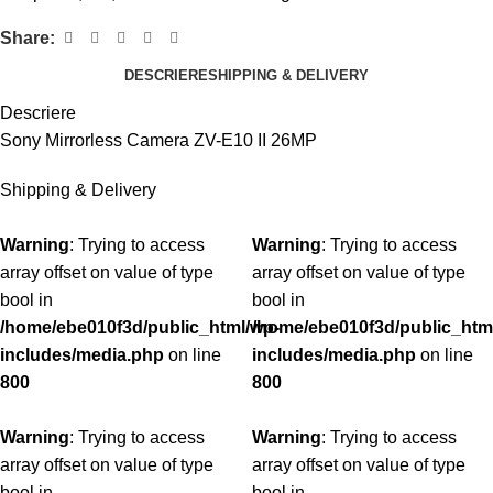
Share:
DESCRIERE
SHIPPING & DELIVERY
Descriere
Sony Mirrorless Camera ZV-E10 II 26MP
Shipping & Delivery
Warning
: Trying to access
Warning
: Trying to access
array offset on value of type
array offset on value of type
bool in
bool in
/home/ebe010f3d/public_html/wp-
/home/ebe010f3d/public_htm
includes/media.php
on line
includes/media.php
on line
800
800
Warning
: Trying to access
Warning
: Trying to access
array offset on value of type
array offset on value of type
bool in
bool in