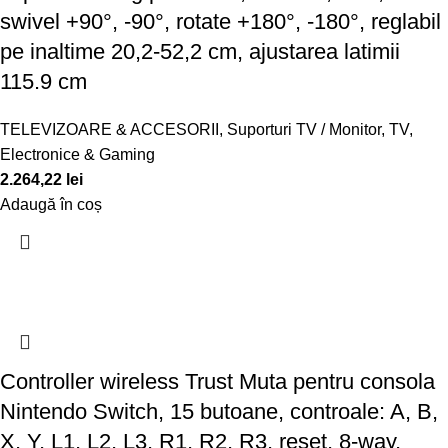
swivel +90°, -90°, rotate +180°, -180°, reglabil
pe inaltime 20,2-52,2 cm, ajustarea latimii
115.9 cm
TELEVIZOARE & ACCESORII
,
Suporturi TV / Monitor
,
TV,
Electronice & Gaming
2.264,22
lei
Adaugă în coș
Controller wireless Trust Muta pentru consola
Nintendo Switch, 15 butoane, controale: A, B,
X, Y, L1, L2, L3, R1, R2, R3, reset, 8-way,