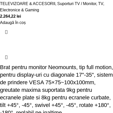
TELEVIZOARE & ACCESORII
,
Suporturi TV / Monitor
,
TV,
Electronice & Gaming
2.264,22
lei
Adaugă în coș
Brat pentru monitor Neomounts, tip full motion,
pentru display-uri cu diagonale 17"-35", sistem
de prindere VESA 75×75~100x100mm,
greutate maxima suportata 9kg pentru
ecranele plate si 8kg pentru ecranele curbate,
tilt +45°, -45°, swivel +45°, -45°, rotate +180°,
-180°, reglabil pe inaltime