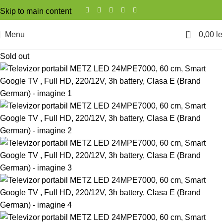
Skip to main content
0
Menu
0,00
le
Sold out