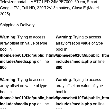
Televizor portabil METZ LED 24MPE7000, 60 cm, Smart
Google TV , Full HD, 220/12V, 3h battery, Clasa E (Model
2025)
Shipping & Delivery
Warning
: Trying to access
Warning
: Trying to access
array offset on value of type
array offset on value of type
bool in
bool in
/home/ebe010f3d/public_html/wp-
/home/ebe010f3d/public_htm
includes/media.php
on line
includes/media.php
on line
800
800
Warning
: Trying to access
Warning
: Trying to access
array offset on value of type
array offset on value of type
bool in
bool in
/home/ebe010f3d/public_html/wp-
/home/ebe010f3d/public_htm
includes/media.php
on line
includes/media.php
on line