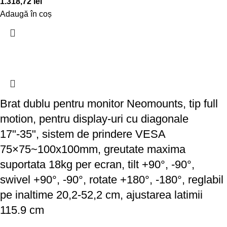
1.318,72
lei
Adaugă în coș
Brat dublu pentru monitor Neomounts, tip full
motion, pentru display-uri cu diagonale
17"-35", sistem de prindere VESA
75×75~100x100mm, greutate maxima
suportata 18kg per ecran, tilt +90°, -90°,
swivel +90°, -90°, rotate +180°, -180°, reglabil
pe inaltime 20,2-52,2 cm, ajustarea latimii
115.9 cm