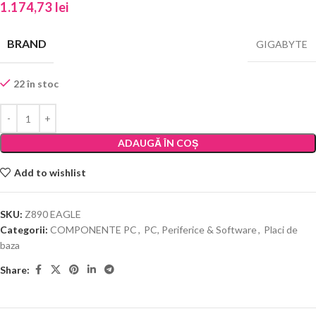
1.174,73
lei
BRAND
GIGABYTE
22 în stoc
ADAUGĂ ÎN COȘ
Add to wishlist
SKU:
Z890 EAGLE
Categorii:
COMPONENTE PC
,
PC, Periferice & Software
,
Placi de
baza
Share: