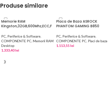
Produse similare
Memorie RAM
Placa de Baza ASROCK
Kingston,32GB,600Mhz,ECC,F
PHANTOM GAMING B850
urry
RIPTIDE WIFI AM5
PC, Periferice & Software
,
PC, Periferice & Software
,
COMPONENTE PC
,
Memorii RAM
COMPONENTE PC
,
Placi de baza
Desktop
1.113,55
lei
1.333,40
lei
ADAUGĂ ÎN COȘ
ADAUGĂ ÎN COȘ